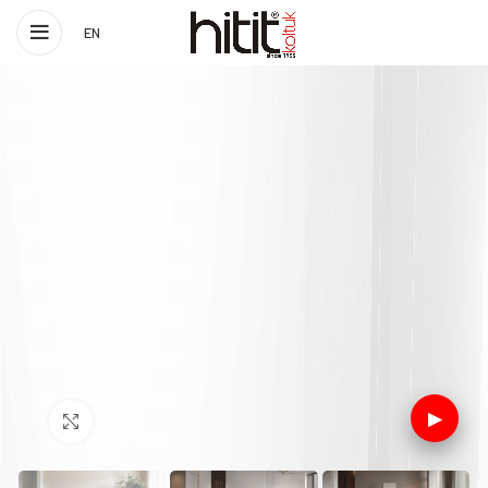
EN
▶
Click to enlarge