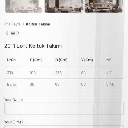
Ana Sayfa
Koltuk Takımı
Loft Koltuk Takımı
Ürün
E (cm)
B (cm)
Y (cm)
M³
3'lü
100
235
80
1,10
Berjer
85
67
80
0,45
Your Name
Your E-Mail