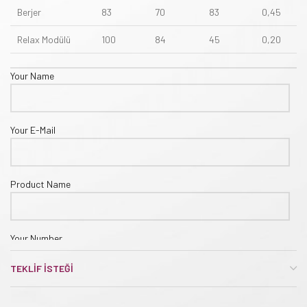
Berjer
83
70
83
0,45
Relax Modülü
100
84
45
0,20
Your Name
Your E-Mail
Product Name
Your Number
TEKLIF İSTEĞI
Company Name