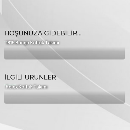
HOŞUNUZA GIDEBILIR…
1815 Bongo Koltuk Takımı
İLGILI ÜRÜNLER
Rolex Koltuk Takımı