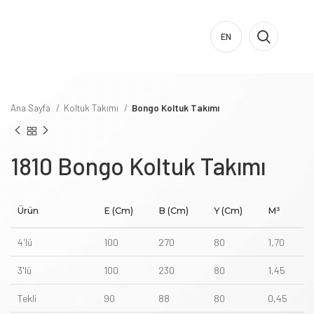
EN
Ana Sayfa
Koltuk Takımı
Bongo Koltuk Takımı
Bongo Koltuk Takımı
Ürün
E (cm)
B (cm)
Y (cm)
M³
4'lü
100
270
80
1,70
3'lü
100
230
80
1,45
Tekli
90
88
80
0,45