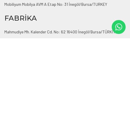
Mobiliyum Mobilya AVM A Etap No: 31 İnegöl/Bursa/TURKEY
FABRİKA
Mahmudiye Mh. Kalender Cd. No: 62 16400 İnegöl/Bursa/TÜRKİYE
Telefon:
+90 224 715 17 50
GSM:
+90 539 221 05 04
E-Mail:
hititkoltuk@hotmail.com
designed by
bozbayajans.com