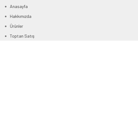
Anasayfa
Hakkımızda
Ürünler
Toptan Satış
İnsan Kaynakları
Satış Noktaları
İletişim