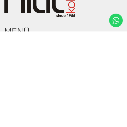
MENÜ
Anasayfa
Hakkımızda
Ürünler
Toptan Satış
İnsan Kaynakları
Satış Noktaları
İletişim
MAĞAZA